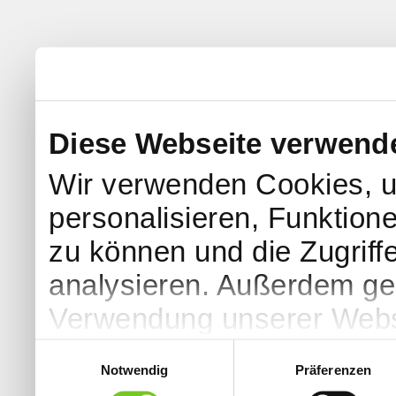
Diese Webseite verwend
Wir verwenden Cookies, u
personalisieren, Funktion
zu können und die Zugriff
analysieren. Außerdem geb
Verwendung unserer Websi
soziale Medien, Werbung 
Einwilligungsauswahl
Notwendig
Präferenzen
Partner führen diese Info